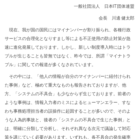
一般社団法人 日本
IT
団体連盟
会長 川邊 健太郎
現在、我が国の国民にはマイナンバーが割り振られ、各種行政
サービスの合理化となりすまし等による不正使用の防止対策が急
速に進化発展しております。しかし、新しい制度導入時にはトラ
ブルが生じることも皆無ではなく、昨今では、所謂「マイナトラ
ブル」に関しての報道が多くなされています。
その中には、「他人の情報が自分のマイナンバーに紐付けられ
た事例」など、極めて重大なものも報告されておりますが、他
方、「システムの不具合」も少なからず生じております。前者の
ような事例は、情報入力者のミスによるヒューマンエラー、すな
わち事務処理担当者の誤操作に起因することが多いので、そのよ
うな人為的事故と、後者の「システムの不具合で生じた事例」と
は、明確に分類して分析し、それぞれ異なる次元で議論して対応
策を講じていく必要があります。いずれも、各不具合の発生確率