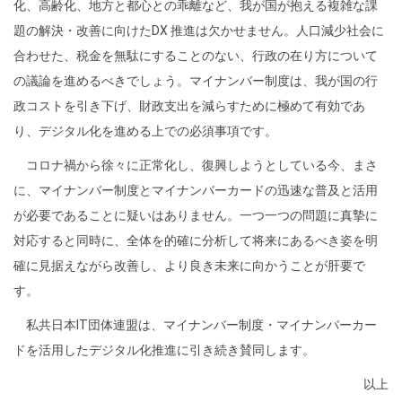
化、高齢化、地方と都心との乖離など、我が国が抱える複雑な課
題の解決・改善に向けた
DX
推進は欠かせません。人口減少社会に
合わせた、税金を無駄にすることのない、行政の在り方について
の議論を進めるべきでしょう。マイナンバー制度は、我が国の行
政コストを引き下げ、財政支出を減らすために極めて有効であ
り、デジタル化を進める上での必須事項です。
コロナ禍から徐々に正常化し、復興しようとしている今、まさ
に、マイナンバー制度とマイナンバーカードの迅速な普及と活用
が必要であることに疑いはありません。一つ一つの問題に真摯に
対応すると同時に、全体を的確に分析して将来にあるべき姿を明
確に見据えながら改善し、より良き未来に向かうことが肝要で
す。
私共日本
IT
団体連盟は、マイナンバー制度・マイナンバーカー
ドを活用したデジタル化推進に引き続き賛同します。
以上