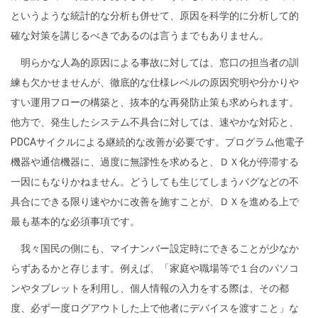
というような統計的な分析も併せて、原因を科学的に分析して的
確な対策を講じるべきであるのは言うまでもありません。
明らかな人為的原因による事故に対しては、窓口の担当者の訓
練も欠かせませんが、徹底的な仕様レベルの原因究明や分かりや
すい運用フローの構築と、抜本的な再発防止策も求められます。
他方で、発生したシステム不具合に対しては、速やかな対応と、
PDCA
サイクルによる継続的な改善が必要です。プログラム他電子
機器や通信機器に、過度に無謬性を求めると、ＤＸ化が停滞する
一因にもなりかねません。どうしても生じてしまうバグなどの不
具合にできる限り速やかに改善を施すことが、ＤＸを進める上で
最も基本的な必須事項です。
我々国民の側にも、マイナンバー設定時にできることが少なか
らずあるかと存じます。例えば、「家庭や職場等で１台のパソコ
ンやタブレットを利用し、個人情報の入力をする際は、その都
度、必ず一度ログアウトした上で他者にデバイスを渡すこと」な