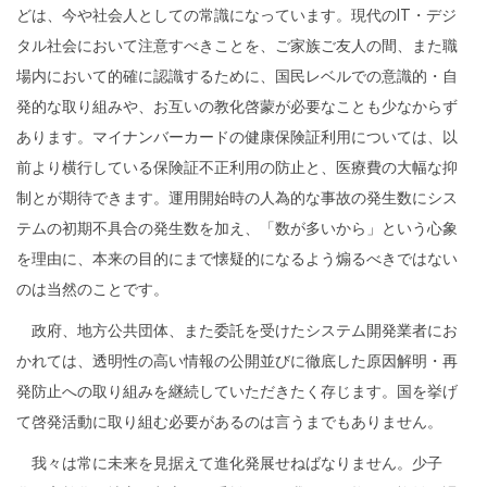
どは、今や社会人としての常識になっています。現代の
IT
・デジ
タル社会において注意すべきことを、ご家族ご友人の間、また職
場内において的確に認識するために、国民レベルでの意識的・自
発的な取り組みや、お互いの教化啓蒙が必要なことも少なからず
あります。マイナンバーカードの健康保険証利用については、以
前より横行している保険証不正利用の防止と、医療費の大幅な抑
制とが期待できます。運用開始時の人為的な事故の発生数にシス
テムの初期不具合の発生数を加え、「数が多いから」という心象
を理由に、本来の目的にまで懐疑的になるよう煽るべきではない
のは当然のことです。
政府、地方公共団体、また委託を受けたシステム開発業者にお
かれては、透明性の高い情報の公開並びに徹底した原因解明・再
発防止への取り組みを継続していただきたく存じます。国を挙げ
て啓発活動に取り組む必要があるのは言うまでもありません。
我々は常に未来を見据えて進化発展せねばなりません。少子