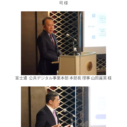
司 様
富士通 公共デジタル事業本部 本部長 理事 山田厳英 様