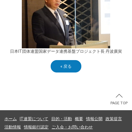
日本IT団体連盟国家データ連携基盤プロジェクト長 丹波廣寅
«
戻る
PAGE TOP
ホーム
IT連盟について
目的・活動
概要
情報公開
政策提言
活動情報
情報銀行認定
ご入会・お問い合わせ