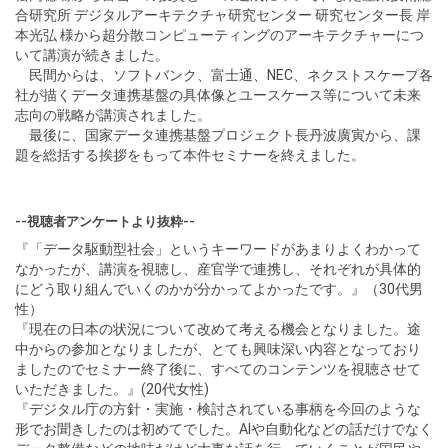
合研究所 デジタルアーキテクチャ研究センター 研究センター長 岸
本光弘 様から超分散コンピューティングのアーキテクチャーにつ
いて講演が続きました。
民間からは、ソフトバンク、富士通、NEC、ネクストスケープ各
社が描くデータ連携基盤の具体像とユースケース等について未来
志向の戦略が講演されました。
最後に、国家データ連携基盤プロジェクト長丹波廣寅から、課
題を総括する挨拶をもって本件セミナーを終えました。
--視聴者アンケートより抜粋--
『「データ駆動型社会」というキーワードがあまりよくわかって
なかったが、講演を視聴し、産官学で連携し、それぞれが具体的
にどう取り組んでいくのかが分かってよかったです。』（30代男
性）
『現在の日本の状況について改めて考える機会となりました。途
中からの参加となりましたが、とても興味深い内容となっており
ましたのでセミナー終了後に、すべてのコンテンツを視聴させて
いただきました。』(20代女性)
『デジタル庁の方針・実施・検討されている事柄を今回のような
形でお聞きしたのは初めてでした。AIや自動化などの話だけでなく