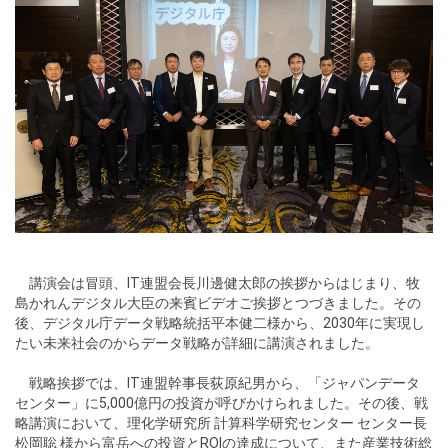
講演会は冒頭、IT連盟会長川邊健太郎の挨拶からはじまり、牧
島かれんデジタル大臣の来賓ビデオご挨拶とつづきました。その
後、デジタル庁データ戦略統括平本健二様から、2030年に実現し
たい未来社会のからデータ戦略が詳細に講演されました。
戦略挨拶では、IT連盟幹事長荻原紀男から、「ジャパンデータ
センター」に5,000億円の投資が呼びかけられました。その後、戦
略講演において、理化学研究所 計算科学研究センター センター長
松岡聡 様から富岳への投資とROIの達成について、また産業技術総