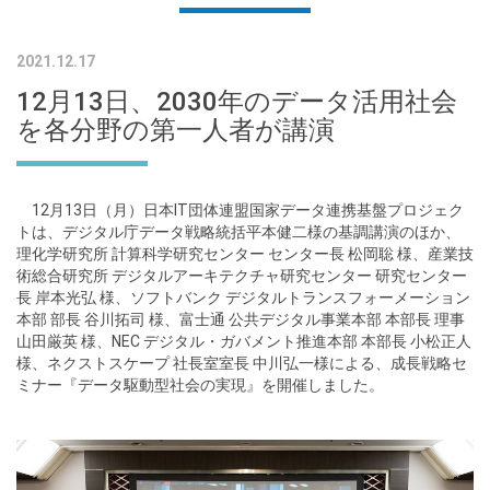
2021.12.17
12月13日、2030年のデータ活用社会
を各分野の第一人者が講演
12月13日（月）日本IT団体連盟国家データ連携基盤プロジェク
トは、デジタル庁データ戦略統括平本健二様の基調講演のほか、
理化学研究所 計算科学研究センター センター長 松岡聡 様、産業技
術総合研究所 デジタルアーキテクチャ研究センター 研究センター
長 岸本光弘 様、ソフトバンク デジタルトランスフォーメーション
本部 部長 谷川拓司 様、富士通 公共デジタル事業本部 本部長 理事
山田厳英 様、NEC デジタル・ガバメント推進本部 本部長 小松正人
様、ネクストスケープ 社長室室長 中川弘一様による、成長戦略セ
ミナー『データ駆動型社会の実現』を開催しました。