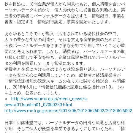
秋を目処に、民間企業が個人から同意のもと、個人情報を含むパ
ーソナルデータを預かり、個人の代わりに妥当性を判断の上、第
三者の事業者にパーソナルデータを提供する「情報銀行」事業を
審査・認定する「情報銀行認定」事業を開始いたします。
あらゆるところでITが導入、活用されている現代社会の中で、
人々の豊かな生活の創造や、それを支える産業振興のためにも、
今後パーソナルデータをさまざまな分野で活用していくことが重
要だと考えられます。しかし、消費者は、パーソナルデータの取
り扱いに関して不安を持ち、企業は風評を恐れてパーソナルデー
タの利用を躊躇してしまう状況にあります。
消費者と企業におけるそのような状況を乗り越え、パーソナルデ
ータを安全安心に利活用していくため、総務省と経済産業省が
「情報信託機能の認定スキームの在り方に関する検討会」を開催
し、2018年6月に「情報信託機能の認定に係る指針ver1.0」（※）
をまとめ、公表いたしました。
※
http://www.soumu.go.jp/menu_news/s-
news/01tsushin01_02000250.html
http://www.meti.go.jp/press/2018/06/20180626002/20180626002
日本IT団体連盟では、パーソナルデータの円滑な流通と活発な利
活用、そして個人が便益を享受できるようにしていくため、「情