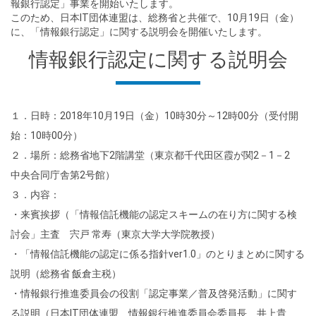
報銀行認定」事業を開始いたします。
このため、日本IT団体連盟は、総務省と共催で、10月19日（金）
に、「情報銀行認定」に関する説明会を開催いたします。
情報銀行認定に関する説明会
１．日時：2018年10月19日（金）10時30分～12時00分（受付開
始：10時00分）
２．場所：総務省地下2階講堂（東京都千代田区霞が関2－1－2
中央合同庁舎第2号館）
３．内容：
・来賓挨拶（「情報信託機能の認定スキームの在り方に関する検
討会」主査 宍戸 常寿（東京大学大学院教授）
・「情報信託機能の認定に係る指針ver1.0」のとりまとめに関する
説明（総務省 飯倉主税）
・情報銀行推進委員会の役割「認定事業／普及啓発活動」に関す
る説明（日本IT団体連盟 情報銀行推進委員会委員長 井上貴