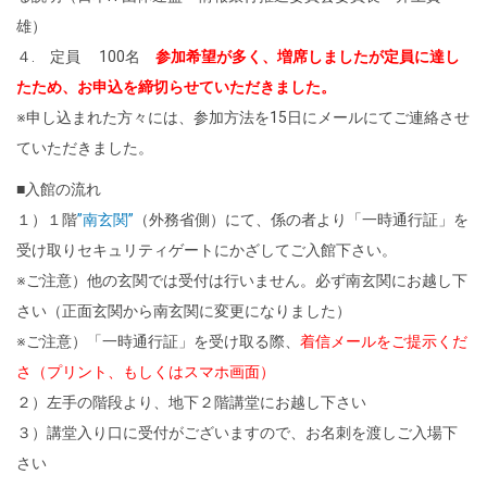
雄）
４. 定員 100名
参加希望が多く、増席しましたが定員に達し
たため、お申込を締切らせていただきました。
※申し込まれた方々には、参加方法を15日にメールにてご連絡させ
ていただきました。
■入館の流れ
１）１階
”南玄関”
（外務省側）にて、係の者より「一時通行証」を
受け取りセキュリティゲートにかざしてご入館下さい。
※ご注意）他の玄関では受付は行いません。必ず南玄関にお越し下
さい（正面玄関から南玄関に変更になりました）
※ご注意）「一時通行証」を受け取る際、
着信メールをご提示くだ
さ（プリント、もしくはスマホ画面）
２）左手の階段より、地下２階講堂にお越し下さい
３）講堂入り口に受付がございますので、お名刺を渡しご入場下
さい