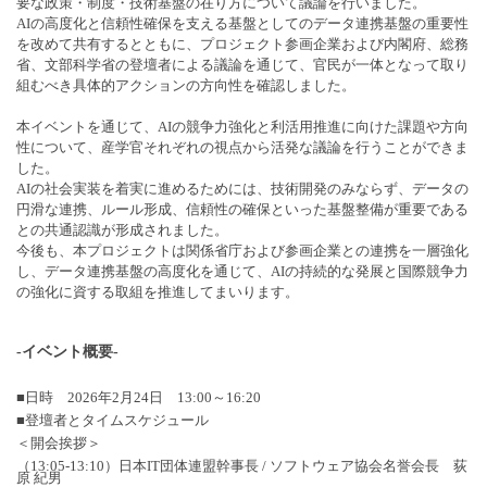
要な政策・制度・技術基盤の在り方について議論を行いました。
AIの高度化と信頼性確保を支える基盤としてのデータ連携基盤の重要性
を改めて共有するとともに、プロジェクト参画企業および内閣府、総務
省、文部科学省の登壇者による議論を通じて、官民が一体となって取り
組むべき具体的アクションの方向性を確認しました。
本イベントを通じて、AIの競争力強化と利活用推進に向けた課題や方向
性について、産学官それぞれの視点から活発な議論を行うことができま
した。
AIの社会実装を着実に進めるためには、技術開発のみならず、データの
円滑な連携、ルール形成、信頼性の確保といった基盤整備が重要である
との共通認識が形成されました。
今後も、本プロジェクトは関係省庁および参画企業との連携を一層強化
し、データ連携基盤の高度化を通じて、AIの持続的な発展と国際競争力
の強化に資する取組を推進してまいります。
-イベント概要-
■日時 2026年2月24日 13:00～16:20
■登壇者とタイムスケジュール
＜開会挨拶＞
（13:05-13:10）日本IT団体連盟幹事長 / ソフトウェア協会名誉会長 荻
原 紀男