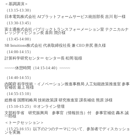
＜基調講演＞
（13:15-13:30）
日本電気株式会社 AIプラットフォームサービス統括部長 吉川 彰一様
（13:30-13:45）
富士通株式会社 パブリックトランスフォーメーション室 テクニカルナ
レッジディビジョン長 喜田 潤介様
（13:45-14:00）
SB Intuitions株式会社 代表取締役社長 兼 CEO 井尻 善久様
（14:00-14:15）
計算科学研究センター センター長 松岡 聡様
~~~~~休憩時間（14:15-14:40）~~~~~
（14:40-14:55）
内閣府 科学技術・イノベーション推進事務局 人工知能政策推進室 参事
官補佐 最上 桂様
（14:55-15:10）
総務省 国際戦略局 技術政策課 研究推進室 課長補佐 熊原 渉様
（15:10-15:25）※オンライン登壇
文部科学省 研究振興局 参事官（情報担当）付 参事官補佐 轟木 誠
一郎様
＜トークセッション＞
（15:25-16:15）以下の2つのテーマについて、参加者でディスカッショ
ンを実施