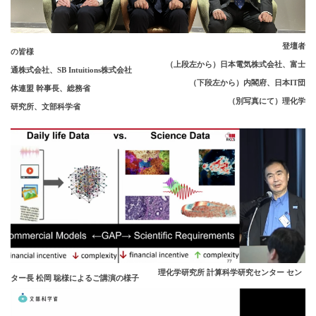
登壇者
の皆様
（上段左から）日本電気株式会社、富士
通株式会社、SB Intuitions株式会社
（下段左から）内閣府、日本IT団
体連盟 幹事長、総務省
（別写真にて）理化学
研究所、文部科学省
理化学研究所 計算科学研究センター セン
ター長 松岡 聡様によるご講演の様子