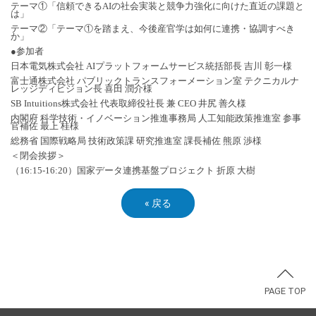
テーマ①「信頼できるAIの社会実装と競争力強化に向けた直近の課題と
は」
テーマ②「テーマ①を踏まえ、今後産官学は如何に連携・協調すべき
か」
●参加者
日本電気株式会社 AIプラットフォームサービス統括部長 吉川 彰一様
富士通株式会社 パブリックトランスフォーメーション室 テクニカルナ
レッジディビジョン長 喜田 潤介様
SB Intuitions株式会社 代表取締役社長 兼 CEO 井尻 善久様
内閣府 科学技術・イノベーション推進事務局 人工知能政策推進室 参事
官補佐 最上 桂様
総務省 国際戦略局 技術政策課 研究推進室 課長補佐 熊原 渉様
＜閉会挨拶＞
（16:15-16:20）国家データ連携基盤プロジェクト 折原 大樹
«
戻る
PAGE TOP