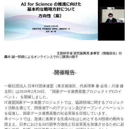
文部科学省 研究振興局 参事官（情報担当）付
轟木 誠一郎様によるオンライン上でのご講演の様子
-開催報告-
一般社団法人 日本IT団体連盟（東京都港区、代表理事 兼 会長：川邊 健
太郎）は2026年2月24日、『国家データ連携基盤プロジェクト FY25イ
ベント』 を開催しました。
IT連盟国家データ基盤プロジェクトでは、協調領域に関するプロジェク
ト活動を通じて、関係省庁へのアクション及びオープンイノベーション
を促進し、国産データ連携基盤の社会実装を目指しています。
本イベントでは、急速に進展する生成AIをはじめとするAI技術の動向を
踏まえ、日本におけるAIの競争力強化と社会実装を加速させるために必