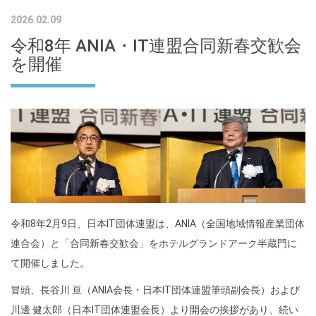
2026.02.09
令和8年 ANIA・IT連盟合同新春交歓会
を開催
令和8年2月9日、日本IT団体連盟は、
ANIA（全国地域情報産業団体
連合会）と
「合同新春交歓会」をホテルグランドアーク半蔵門に
て開催しました。
冒頭、長谷川 亘（ANIA会長・日本IT団体連盟筆頭副会長）および
川邊 健太郎（日本IT団体連盟会長）より開会の挨拶があり、続い