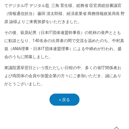
てデジタル庁 デジタル監 三角 育生様、総務省 臣官房総括審議官
（情報通信担当） 藤田 清太郎様、経済産業省 商務情報政策局長 野
原 諭様よりご来賓挨拶をいただきました。
その後、荻原紀男（日本IT団体連盟幹事長）の乾杯の発声ととも
に歓談となり、140名余の出席者の間で交流を温めたのち、中村真
規（ANIA理事・日本IT団体連盟理事）による中締めが行われ、盛
会のうちに閉幕しました。
衆議院選挙翌日という慌ただしい日程の中、多くの省庁関係者お
よび両団体の会員や加盟企業の方々にご参加いただき、誠にあり
がとうございました。
«
戻る