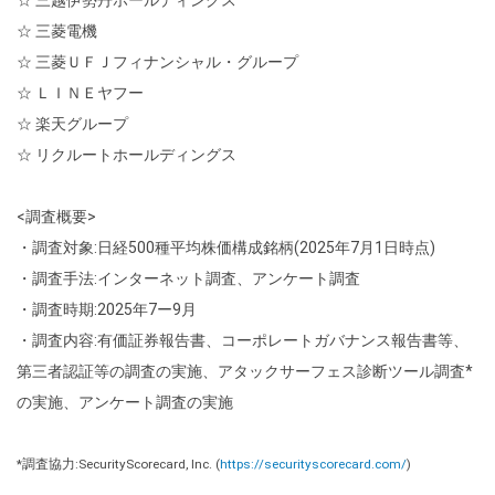
☆ 三菱電機
☆ 三菱ＵＦＪフィナンシャル・グループ
☆ ＬＩＮＥヤフー
☆ 楽天グループ
☆ リクルートホールディングス
<調査概要>
・調査対象:日経500種平均株価構成銘柄(2025年7月1日時点)
・調査手法:インターネット調査、アンケート調査
・調査時期:2025年7ー9月
・調査内容:有価証券報告書、コーポレートガバナンス報告書等、
第三者認証等の調査の実施、アタックサーフェス診断ツール調査*
の実施、アンケート調査の実施
*調査協力:SecurityScorecard, Inc. (
https://securityscorecard.com/
)