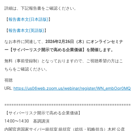
詳細は、下記報告書をご確認ください。
【
報告書本文
(日本語版)
】
【
報告書本文
(英語版)
】
なお本件に関連して、
2026年2月26日（木）にオンラインセミナ
ー【サイバーリスク開示で高める企業価値】を開催します。
無料
（
事前登録制
）となっておりますので、ご視聴希望の方はこ
ちらをご確認ください。
視聴
https://us06web.zoom.us/webinar/register/WN_embOqr0
URL:
======================================================
【サイバーリスク開示で高める企業価値】
14:00〜14:30 基調講演
内閣官房国家サイバー統括室 統括官（総括・戦略担当）木村 公彦