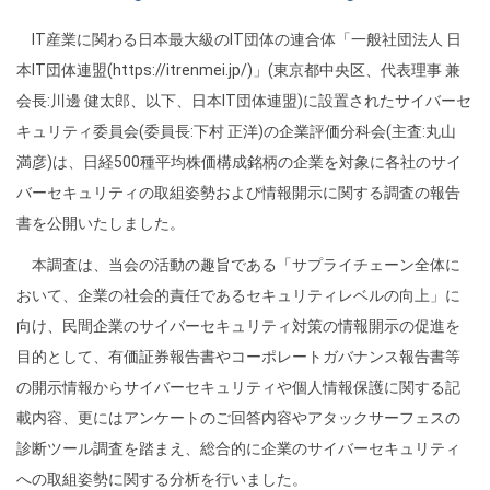
IT産業に関わる日本最大級のIT団体の連合体「一般社団法人 日
本IT団体連盟(https://itrenmei.jp/)」(東京都中央区、代表理事 兼
会長:川邊 健太郎、以下、日本IT団体連盟)に設置されたサイバーセ
キュリティ委員会(委員長:下村 正洋)の企業評価分科会(主査:丸山
満彦)は、日経500種平均株価構成銘柄の企業を対象に各社のサイ
バーセキュリティの取組姿勢および情報開示に関する調査の報告
書を公開いたしました。
本調査は、当会の活動の趣旨である「サプライチェーン全体に
おいて、企業の社会的責任であるセキュリティレベルの向上」に
向け、民間企業のサイバーセキュリティ対策の情報開示の促進を
目的として、有価証券報告書やコーポレートガバナンス報告書等
の開示情報からサイバーセキュリティや個人情報保護に関する記
載内容、更にはアンケートのご回答内容やアタックサーフェスの
診断ツール調査を踏まえ、総合的に企業のサイバーセキュリティ
への取組姿勢に関する分析を行いました。