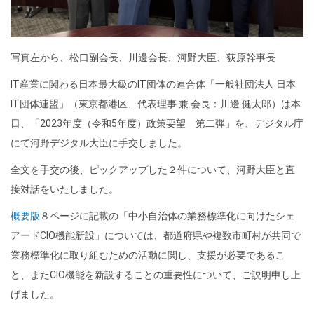
写真左から、松口副会長、川邊会長、河野大臣、荻原幹事長
IT産業に関わる日本最大級のIT団体の連合体「一般社団法人 日本
IT団体連盟」（東京都港区、代表理事 兼 会長：川邊 健太郎）は本
日、「2023年度（令和5年度）政策要望 第二弾」を、デジタル庁
にて河野デジタル大臣に手交しました。
全文を手交の後、ピックアップした２件について、河野大臣と直
接対話をいたしました。
概要版
８ページに記載の「中小自治体の業務標準化に向けたシェ
アードCIO機能新設」については、都道府県や複数市町村が共同で
業務標準化に取り組むための活動に関し、支援が必要であるこ
と、またCIO機能を新設することの重要性について、ご説明申し上
げました。