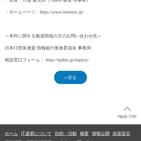
・会長：川邊 健太郎（Yahoo!基金 理事長）
・ホームページ：https://www.itrenmei.jp/
＜本件に関する報道関係の方のお問い合わせ先＞
日本IT団体連盟 情報銀行推進委員会 事務局
相談窓口フォーム： https://tpdms.jp/inquiry/
«
戻る
PAGE TOP
ホーム
IT連盟について
目的・活動
概要
情報公開
政策提言