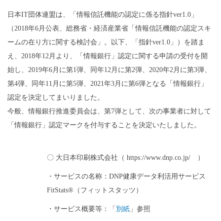
日本IT団体連盟は、「情報信託機能の認定に係る指針ver1.0」
（2018年6月公表、総務省・経済産業省「情報信託機能の認定スキ
ームの在り方に関する検討会」。以下、「指針ver1.0」）を踏ま
え、2018年12月より、「情報銀行」認定に関する申請の受付を開
始し、2019年6月に第1弾、同年12月に第2弾、2020年2月に第3弾、
第4弾、同年11月に第5弾、2021年3月に第6弾となる「情報銀行」
認定を決定してまいりました。
今般、情報銀行推進委員会は、第7弾として、次の事業者に対して
「情報銀行」認定マークを付与することを決定いたしました。
〇 大日本印刷株式会社（ https://www.dnp.co.jp/ ）
・サービスの名称：DNP健康データ利活用サービス
FitStats®（フィットスタッツ）
・サービス概要等：「
別紙
」参照