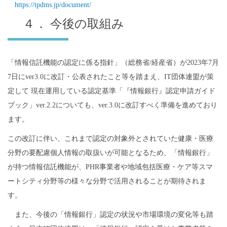
https://tpdms.jp/document/
４． 今後の取組み
「情報信託機能の認定に係る指針」（総務省/経産省）が2023年7月
7日にver3.0に改訂・公表されたこと等を踏まえ、IT団体連盟が策
定して 現在運用している認定基準「『情報銀行』認定申請ガイド
ブック」ver.2.2についても、ver.3.0に改訂すべく準備を進めており
ます。
この改訂に伴い、これまで認定の対象外とされていた健康・医療
分野の要配慮個人情報の取扱いが可能となるため、「情報銀行」
が持つ情報信託機能が、PHR事業者や地域包括医療・ケア等スマ
ートシティ分野等の様々な分野で活用されることが期待されま
す。
また、今後の「情報銀行」認定の状況や市場環境の変化等も踏