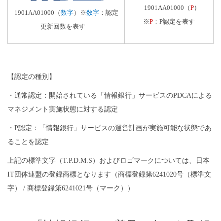
1901AA01000
（
P
）
1901AA01000
（
数字
）
※
数字
：認定
※
P
：
P
認定を表す
更新回数を表す
【認定の種別】
・
通常認定：開始されている「情報銀行」サービスのPDCAによる
マネジメント実施状態に対する認定
・
P認定：「情報銀行」サービスの運営計画が実施可能な状態であ
ることを認定
上記の標準文字（T.P.D.M.S）およびロゴマークについては、日本
IT団体連盟の登録商標となります（商標登録第6241020号（標準文
字） / 商標登録第6241021号（マーク））