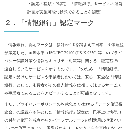
・認定の種類：P認定（「情報銀行」サービスの運営
計画が実施可能な状態であることを認定）
２．「情報銀行」認定マーク
「情報銀行」認定マークは、指針ver1.0を踏まえて日本IT団体連盟
が策定した、国際水準（ISO/IEC 29100 (JIS X 9250) 等）のプライ
バシー保護対策や情報セキュリティ対策等に関する 認定基準に
適合しているサービスを示すものです。そのため、「情報銀行」
認定を受けたサービスや事業者においては、安心・安全な「情報
銀行」として、消費者がその個人情報を信頼して託せるサービス
や事業者であることをアピールすることが可能となります。
また、プライバシーポリシーの約款化と いわゆる「データ倫理審
査会」の設置を条件とした「情報銀行」認定は、民事上の執行力
の付与と倫理的観点からのパーソナルデータの利活用の担保とい
う2つの側面において、国際的にもリードできる自主基準となって