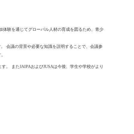
加体験を通じてグローバル人材の育成を図るため、
青少
す。
会議の背景や必要な知識を説明することで、
会議参
す。
ます。
また
JAIPA
および
JUSA
は今後、
学生や学校がより