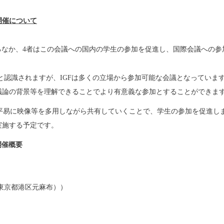
開催について
るなか、
4
者はこの会議への国内の学生の参加を促進し、
国際会議への参
と認識されます
が、
IGF
は多くの立場から参加可能な会議となっていま
議論の背景等を理解できることでより有意義な参加と
することができま
平易に映像等を多用しながら共有していくことで、
学生の参加を促進し
実施する予定です。
開催概要
東京都港区元麻布））