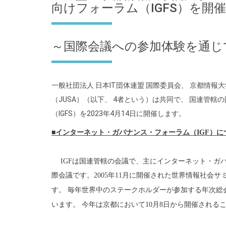
向けフォーラム（IGFS）を開催
～国際会議への参加体験を通じ
一般社団法人 日本IT団体連盟 国際委員会、 京都情報
（JUSA）（以下、 4者という）は共同で、 国連管轄
（IGFS）を2023年4月14日に開催します。
■
インターネット・ガバナンス・フォーラム（
IGF
）に
IGF
は国連管轄の会議で、主にインターネット・ガ
際会議です。
2005
年
11
月に開催された世界情報社会サ
す。
毎年世界中のステークホルダーが参加する年次総
います。
今年は京都において
10
月
8
日から開催される