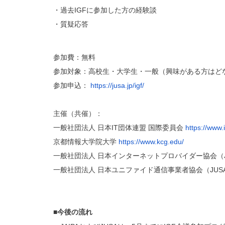
・過去
IGF
に参加した方の経験談
・質疑応答
参加費：無料
参加対象：高校生・大学生・一般（
興味がある方はど
参加申込：
https://jusa.jp/igf/
主催（共催）：
一般社団法人
日本
IT
団体連盟
国際委員会
https://www.
京都情報大学院大学
https://www.kcg.edu/
一般社団法人
日本インターネットプロバイダー協会（
一般社団法人
日本ユニファイド通信事業者協会（
JUS
■
今後の流れ