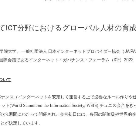
て
ICT
分野におけるグローバル人材の育
大学院大学、 一般社団法人 日本インターネットプロバイダー協会（JAIP
の国際会議であるインターネット・ガバナンス・フォーラム（IGF）202
ついて
バナンス（
インターネットを安定して運営する上で必要なルール作りや
ミット
(World Summit on the Information Society, WSIS)
チュニス会合をき
会が
1
週間にわた
って開催され、会合初日には、
各国の閣僚級や世界的
ことが決定していま
す。