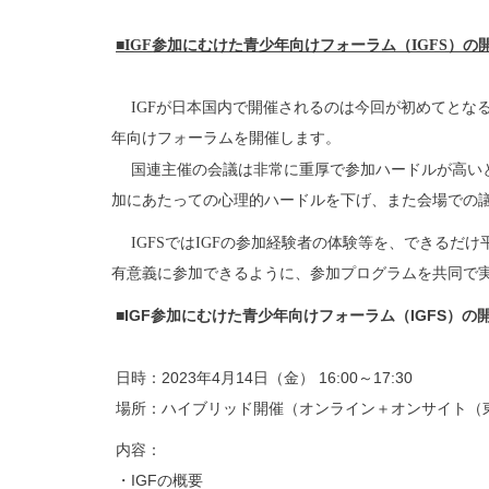
■IGF
参加にむけた青少年向けフォーラム（
IGFS
）
の
IGF
が日本国内で開催されるのは今回が初めてとな
年向けフォーラムを開催します。
国連主催の会議は非常に重厚で参加ハードルが高い
加にあたっての心理的ハードルを下げ、
また会場での
IGFS
では
IGF
の参加経験者の体験等を、
できるだけ
有意義に参加できるように、
参加プログラムを共同で
■IGF
IGFS
参加にむけた青少年向けフォーラム（
）
の
日時：
2023
年
4
月
14
日（金）
16:00
～
17:30
場所：ハイブリッド開催（オンライン＋オンサイト（
内容：
・
IGF
の概要