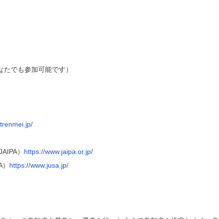
なたでも参加可能です）
itrenmei.jp/
JAIPA
）
https:
//www.jaipa.or.jp/
A
）
https://
www.jusa.jp/