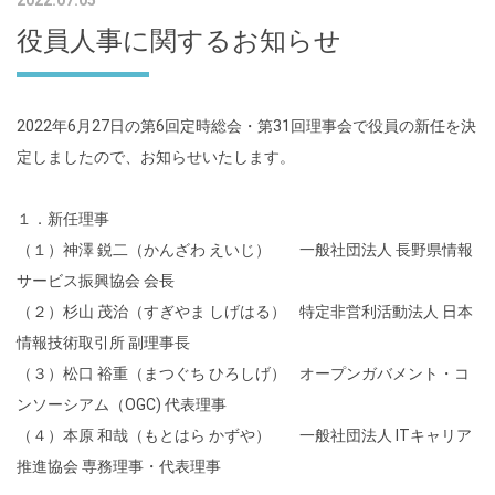
2022.07.05
役員人事に関するお知らせ
2022年6月27日の第6回定時総会・第31回理事会で役員の新任を決
定しましたので、お知らせいたします。
１．新任理事
（１）神澤 鋭二（かんざわ えいじ） 一般社団法人 長野県情報
サービス振興協会 会長
（２）杉山 茂治（すぎやま しげはる） 特定非営利活動法人 日本
情報技術取引所 副理事長
（３）松口 裕重（まつぐち ひろしげ） オープンガバメント・コ
ンソーシアム（OGC) 代表理事
（４）本原 和哉（もとはら かずや） 一般社団法人 ITキャリア
推進協会 専務理事・代表理事