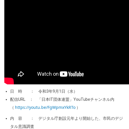
日 時 ： 令和3年9月1日（水）
配信URL ： 「日本IT団体連盟」YouTubeチャンネル内
https://youtu.be/FgWpmxYkRTo
（
）
内 容 ： デジタル庁創設元年より開始した、市民のデジ
タル意識調査