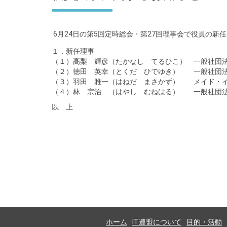
6月24日の第5回定時総会・第27回理事会で役員の新
１．新任理事
（１）髙梨 輝彦（たかなし てるひこ） 一般社団
（２）徳田 英幸（とくだ ひでゆき） 一般社団法
（３）羽田 雅一（はねだ まさかず） メイド・イ
（４）林 宗治 （はやし むねはる） 一般社団法
以 上
ホーム
IT連盟について
目的・活動