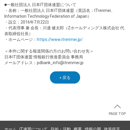
■一般社団法人 日本IT団体連盟について
・名称：一般社団法人 日本IT団体連盟（英語名：ITrenmei、
Information Technology Federation of Japan）
・設立：2016年7月22日
・代表理事 兼 会長：川邊 健太郎（Zホールディングス株式会社 代
表取締役社長）
・ホームページ：
https://www.itrenmei.jp/
＜本件に関する報道関係の方のお問い合わせ先＞
日本IT団体連盟 情報銀行推進委員会 事務局
メールアドレス：pdbank_info@itrenmei.jp
«
戻る
PAGE TOP
ホーム
IT連盟について
目的・活動
概要
情報公開
政策提言