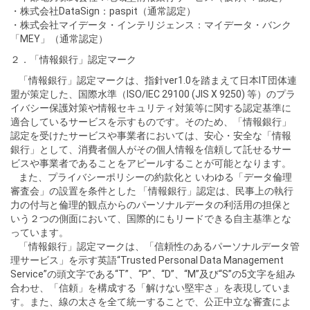
・株式会社DataSign：paspit（通常認定）
・株式会社マイデータ・インテリジェンス：マイデータ・バンク
「MEY」（通常認定）
２．「情報銀行」認定マーク
「情報銀行」認定マークは、指針ver1.0を踏まえて日本IT団体連
盟が策定した、国際水準（ISO/IEC 29100 (JIS X 9250) 等）のプラ
イバシー保護対策や情報セキュリティ対策等に関する認定基準に
適合しているサービスを示すものです。そのため、「情報銀行」
認定を受けたサービスや事業者においては、安心・安全な「情報
銀行」として、消費者個人がその個人情報を信頼して託せるサー
ビスや事業者であることをアピールすることが可能となります。
また、プライバシーポリシーの約款化と いわゆる「データ倫理
審査会」の設置を条件とした 「情報銀行」認定は、民事上の執行
力の付与と倫理的観点からのパーソナルデータの利活用の担保と
いう２つの側面において、国際的にもリードできる自主基準とな
っています。
「情報銀行」認定マークは、「信頼性のあるパーソナルデータ管
理サービス」を示す英語“Trusted Personal Data Management
Service”の頭文字である“T”、“P”、“D”、“M”及び“S”の5文字を組み
合わせ、「信頼」を構成する「解けない堅牢さ」を表現していま
す。また、線の太さを全て統一することで、公正中立な審査によ