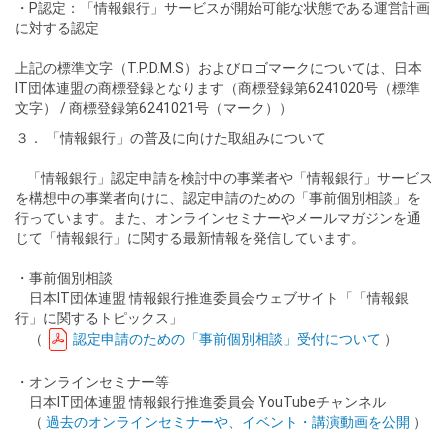
・P認定：「情報銀行」サービスが開始可能な状態である運営計画
に対する認定
上記の標準文字（T.P.D.M.S）およびロゴマークについては、日本
IT団体連盟の商標登録となります（商標登録第6241020号（標準
文字） / 商標登録第6241021号（マーク））
３． 「情報銀行」の普及に向けた取組みについて
「情報銀行」認定申請を検討中の事業者や「情報銀行」サービス
を構想中の事業者向けに、認定申請のための「事前個別相談」を
行っています。また、オンラインセミナーやメールマガジンを通
じて「情報銀行」に関する最新情報を発信しています。
・事前個別相談
日本IT団体連盟 情報銀行推進委員会ウェブサイト「「情報銀
行」に関するトピックス」
（
認定申請のための「事前個別相談」受付について
）
・オンラインセミナー等
日本IT団体連盟 情報銀行推進委員会 YouTubeチャンネル
（
過去のオンラインセミナーや、イベント・講演動画を公開
）