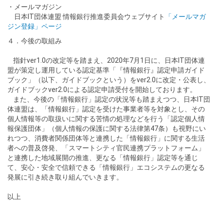
・メールマガジン
日本IT団体連盟 情報銀行推進委員会ウェブサイト
「メールマガ
ジン登録」ページ
４．今後の取組み
指針ver1.0の改定等を踏まえ、2020年7月1日に、日本IT団体連
盟が策定し運用している認定基準「『情報銀行』認定申請ガイド
ブック」（以下、ガイドブックという）をver2.0に改定・公表し、
ガイドブックver2.0による認定申請受付を開始しております。
また、今後の「情報銀行」認定の状況等も踏まえつつ、日本IT団
体連盟は、「情報銀行」認定を受けた事業者等を対象とし、その
個人情報等の取扱いに関する苦情の処理などを行う「認定個人情
報保護団体」（個人情報の保護に関する法律第47条）も視野にい
れつつ、消費者関係団体等と連携した「情報銀行」に関する生活
者への普及啓発、「スマートシティ官民連携プラットフォーム」
と連携した地域展開の推進、更なる「情報銀行」認定等を通じ
て、安心・安全で信頼できる「情報銀行」エコシステムの更なる
発展に引き続き取り組んでいきます。
以上