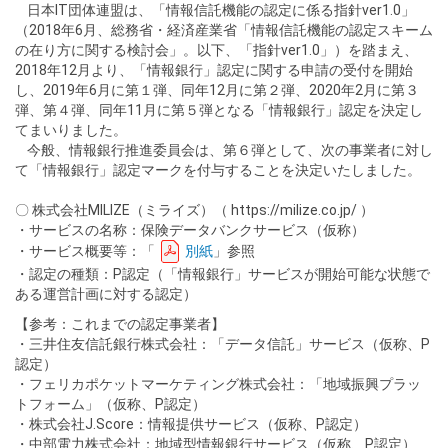
日本IT団体連盟は、「情報信託機能の認定に係る指針ver1.0」
（2018年6月、総務省・経済産業省「情報信託機能の認定スキーム
の在り方に関する検討会」。以下、「指針ver1.0」）を踏まえ、
2018年12月より、「情報銀行」認定に関する申請の受付を開始
し、2019年6月に第１弾、同年12月に第２弾、2020年2月に第３
弾、第４弾、同年11月に第５弾となる「情報銀行」認定を決定し
てまいりました。
今般、情報銀行推進委員会は、第６弾として、次の事業者に対し
て「情報銀行」認定マークを付与することを決定いたしました。
〇 株式会社MILIZE（ミライズ）（ https://milize.co.jp/ ）
・サービスの名称：保険データバンクサービス（仮称）
・サービス概要等：「
別紙
」参照
・認定の種類：P認定（「情報銀行」サービスが開始可能な状態で
ある運営計画に対する認定）
【参考：これまでの認定事業者】
・三井住友信託銀行株式会社：「データ信託」サービス（仮称、P
認定）
・フェリカポケットマーケティング株式会社：「地域振興プラッ
トフォーム」（仮称、P認定）
・株式会社J.Score：情報提供サービス（仮称、P認定）
・中部電力株式会社：地域型情報銀行サービス（仮称、P認定）