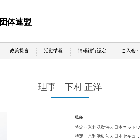
T団体連盟
政策提言
活動情報
情報銀行認定
ご入会
理事 下村 正洋
現任
特定非営利活動法人日本ネット
特定非営利活動法人日本セキュ